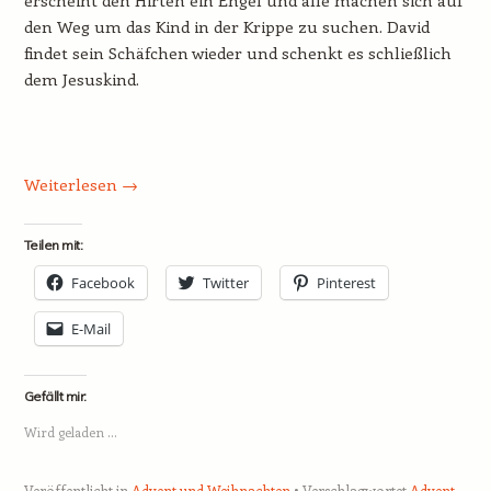
erscheint den Hirten ein Engel und alle machen sich auf
den Weg um das Kind in der Krippe zu suchen. David
findet sein Schäfchen wieder und schenkt es schließlich
dem Jesuskind.
Weiterlesen
→
Teilen mit:
Facebook
Twitter
Pinterest
E-Mail
Gefällt mir:
Wird geladen …
Veröffentlicht in
Advent und Weihnachten
Verschlagwortet
Advent
,